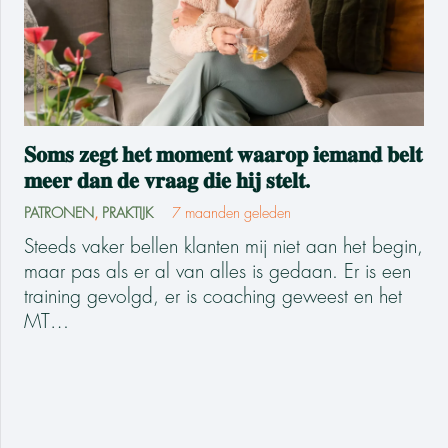
𝐒𝐨𝐦𝐬 𝐳𝐞𝐠𝐭 𝐡𝐞𝐭 𝐦𝐨𝐦𝐞𝐧𝐭 𝐰𝐚𝐚𝐫𝐨𝐩 𝐢𝐞𝐦𝐚𝐧𝐝 𝐛𝐞𝐥𝐭
𝐦𝐞𝐞𝐫 𝐝𝐚𝐧 𝐝𝐞 𝐯𝐫𝐚𝐚𝐠 𝐝𝐢𝐞 𝐡𝐢𝐣 𝐬𝐭𝐞𝐥𝐭.
PATRONEN
,
PRAKTIJK
7 maanden geleden
Steeds vaker bellen klanten mij niet aan het begin,
maar pas als er al van alles is gedaan. Er is een
training gevolgd, er is coaching geweest en het
MT…