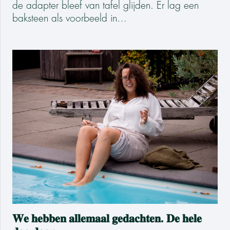
de adapter bleef van tafel glijden. Er lag een
baksteen als voorbeeld in…
𝐖𝐞 𝐡𝐞𝐛𝐛𝐞𝐧 𝐚𝐥𝐥𝐞𝐦𝐚𝐚𝐥 𝐠𝐞𝐝𝐚𝐜𝐡𝐭𝐞𝐧. 𝐃𝐞 𝐡𝐞𝐥𝐞