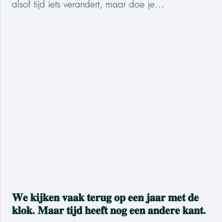
alsof tijd iets verandert, maar doe je…
𝐖𝐞 𝐤𝐢𝐣𝐤𝐞𝐧 𝐯𝐚𝐚𝐤 𝐭𝐞𝐫𝐮𝐠 𝐨𝐩 𝐞𝐞𝐧 𝐣𝐚𝐚𝐫 𝐦𝐞𝐭 𝐝𝐞
𝐤𝐥𝐨𝐤. 𝐌𝐚𝐚𝐫 𝐭𝐢𝐣𝐝 𝐡𝐞𝐞𝐟𝐭 𝐧𝐨𝐠 𝐞𝐞𝐧 𝐚𝐧𝐝𝐞𝐫𝐞 𝐤𝐚𝐧𝐭.