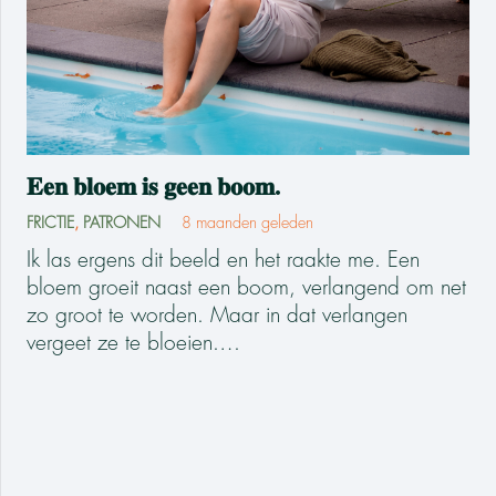
𝐄𝐞𝐧 𝐛𝐥𝐨𝐞𝐦 𝐢𝐬 𝐠𝐞𝐞𝐧 𝐛𝐨𝐨𝐦.
FRICTIE
,
PATRONEN
8 maanden geleden
Ik las ergens dit beeld en het raakte me. Een
bloem groeit naast een boom, verlangend om net
zo groot te worden. Maar in dat verlangen
vergeet ze te bloeien.…