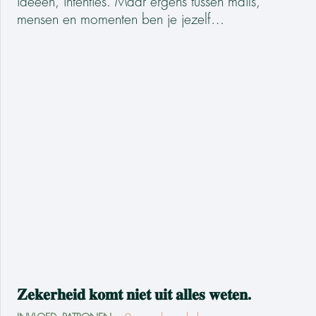
ideeën, intenties. Maar ergens tussen mails,
mensen en momenten ben je jezelf…
𝐙𝐞𝐤𝐞𝐫𝐡𝐞𝐢𝐝 𝐤𝐨𝐦𝐭 𝐧𝐢𝐞𝐭 𝐮𝐢𝐭 𝐚𝐥𝐥𝐞𝐬 𝐰𝐞𝐭𝐞𝐧.