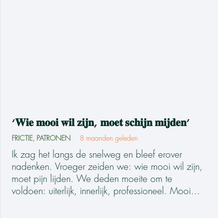
‘𝐖𝐢𝐞 𝐦𝐨𝐨𝐢 𝐰𝐢𝐥 𝐳𝐢𝐣𝐧, 𝐦𝐨𝐞𝐭 𝐬𝐜𝐡𝐢𝐣𝐧 𝐦𝐢𝐣𝐝𝐞𝐧’
FRICTIE
,
PATRONEN
8 maanden geleden
Ik zag het langs de snelweg en bleef erover
nadenken. Vroeger zeiden we: wie mooi wil zijn,
moet pijn lijden. We deden moeite om te
voldoen: uiterlijk, innerlijk, professioneel. Mooi…