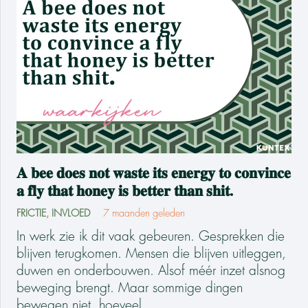
𝐀 𝐛𝐞𝐞 𝐝𝐨𝐞𝐬 𝐧𝐨𝐭 𝐰𝐚𝐬𝐭𝐞 𝐢𝐭𝐬 𝐞𝐧𝐞𝐫𝐠𝐲 𝐭𝐨 𝐜𝐨𝐧𝐯𝐢𝐧𝐜𝐞
𝐚 𝐟𝐥𝐲 𝐭𝐡𝐚𝐭 𝐡𝐨𝐧𝐞𝐲 𝐢𝐬 𝐛𝐞𝐭𝐭𝐞𝐫 𝐭𝐡𝐚𝐧 𝐬𝐡𝐢𝐭.
FRICTIE
,
INVLOED
7 maanden geleden
In werk zie ik dit vaak gebeuren. Gesprekken die
blijven terugkomen. Mensen die blijven uitleggen,
duwen en onderbouwen. Alsof méér inzet alsnog
beweging brengt. Maar sommige dingen
bewegen niet, hoeveel…