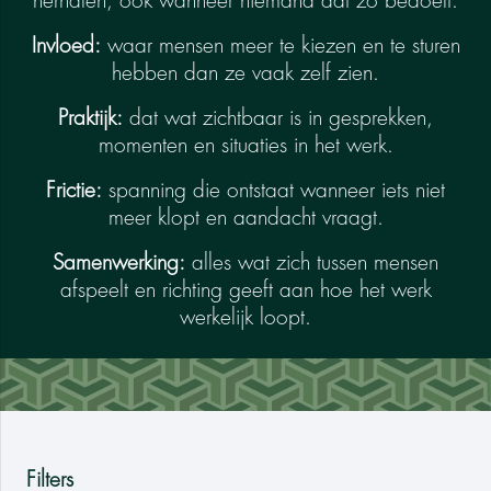
herhalen, ook wanneer niemand dat zo bedoelt.
Invloed:
waar mensen meer te kiezen en te sturen
hebben dan ze vaak zelf zien.
Praktijk:
dat wat zichtbaar is in gesprekken,
momenten en situaties in het werk.
Frictie:
spanning die ontstaat wanneer iets niet
meer klopt en aandacht vraagt.
Samenwerking:
alles wat zich tussen mensen
afspeelt en richting geeft aan hoe het werk
werkelijk loopt.
Filters