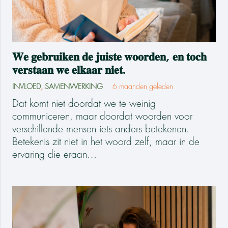
𝐖𝐞 𝐠𝐞𝐛𝐫𝐮𝐢𝐤𝐞𝐧 𝐝𝐞 𝐣𝐮𝐢𝐬𝐭𝐞 𝐰𝐨𝐨𝐫𝐝𝐞𝐧, 𝐞𝐧 𝐭𝐨𝐜𝐡
𝐯𝐞𝐫𝐬𝐭𝐚𝐚𝐧 𝐰𝐞 𝐞𝐥𝐤𝐚𝐚𝐫 𝐧𝐢𝐞𝐭.
INVLOED
,
SAMENWERKING
6 maanden geleden
Dat komt niet doordat we te weinig
communiceren, maar doordat woorden voor
verschillende mensen iets anders betekenen.
Betekenis zit niet in het woord zelf, maar in de
ervaring die eraan…