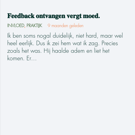
𝐅𝐞𝐞𝐝𝐛𝐚𝐜𝐤 𝐨𝐧𝐭𝐯𝐚𝐧𝐠𝐞𝐧 𝐯𝐞𝐫𝐠𝐭 𝐦𝐨𝐞𝐝.
INVLOED
,
PRAKTIJK
9 maanden geleden
Ik ben soms nogal duidelijk, niet hard, maar wel
heel eerlijk. Dus ik zei hem wat ik zag. Precies
zoals het was. Hij haalde adem en liet het
komen. Er…