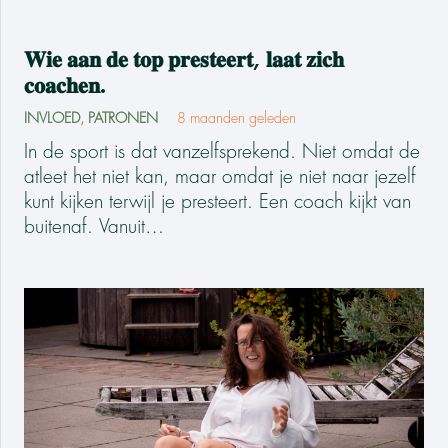
𝐖𝐢𝐞 𝐚𝐚𝐧 𝐝𝐞 𝐭𝐨𝐩 𝐩𝐫𝐞𝐬𝐭𝐞𝐞𝐫𝐭, 𝐥𝐚𝐚𝐭 𝐳𝐢𝐜𝐡
𝐜𝐨𝐚𝐜𝐡𝐞𝐧.
INVLOED
,
PATRONEN
8 maanden geleden
In de sport is dat vanzelfsprekend. Niet omdat de
atleet het niet kan, maar omdat je niet naar jezelf
kunt kijken terwijl je presteert. Een coach kijkt van
buitenaf. Vanuit…