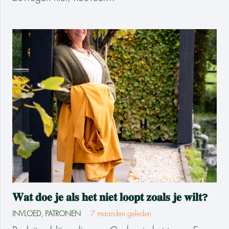
𝐖𝐚𝐭 𝐝𝐨𝐞 𝐣𝐞 𝐚𝐥𝐬 𝐡𝐞𝐭 𝐧𝐢𝐞𝐭 𝐥𝐨𝐨𝐩𝐭 𝐳𝐨𝐚𝐥𝐬 𝐣𝐞 𝐰𝐢𝐥𝐭?
INVLOED
,
PATRONEN
7 maanden geleden