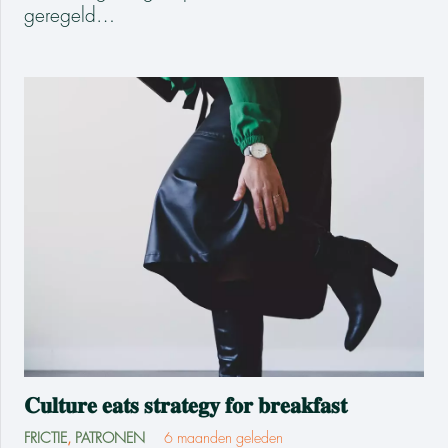
geregeld…
𝐂𝐮𝐥𝐭𝐮𝐫𝐞 𝐞𝐚𝐭𝐬 𝐬𝐭𝐫𝐚𝐭𝐞𝐠𝐲 𝐟𝐨𝐫 𝐛𝐫𝐞𝐚𝐤𝐟𝐚𝐬𝐭
FRICTIE
,
PATRONEN
6 maanden geleden