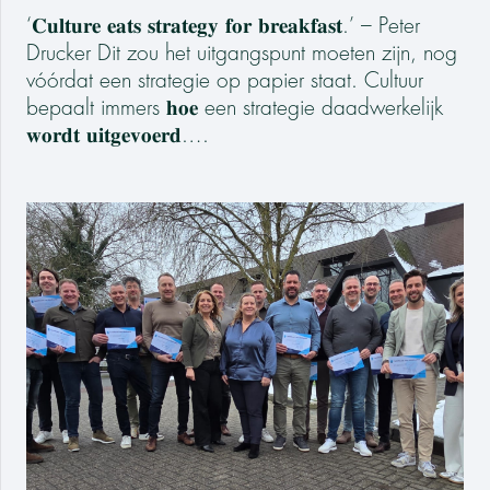
‘𝐂𝐮𝐥𝐭𝐮𝐫𝐞 𝐞𝐚𝐭𝐬 𝐬𝐭𝐫𝐚𝐭𝐞𝐠𝐲 𝐟𝐨𝐫 𝐛𝐫𝐞𝐚𝐤𝐟𝐚𝐬𝐭.’ – Peter
Drucker Dit zou het uitgangspunt moeten zijn, nog
vóórdat een strategie op papier staat. Cultuur
bepaalt immers 𝐡𝐨𝐞 een strategie daadwerkelijk
𝐰𝐨𝐫𝐝𝐭 𝐮𝐢𝐭𝐠𝐞𝐯𝐨𝐞𝐫𝐝.…