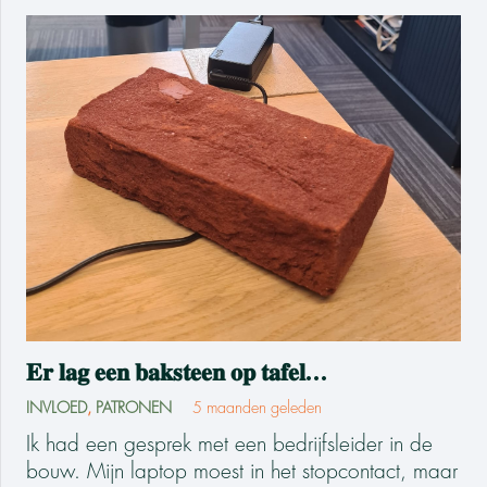
𝐄𝐫 𝐥𝐚𝐠 𝐞𝐞𝐧 𝐛𝐚𝐤𝐬𝐭𝐞𝐞𝐧 𝐨𝐩 𝐭𝐚𝐟𝐞𝐥…
INVLOED
,
PATRONEN
5 maanden geleden
Ik had een gesprek met een bedrijfsleider in de
bouw. Mijn laptop moest in het stopcontact, maar