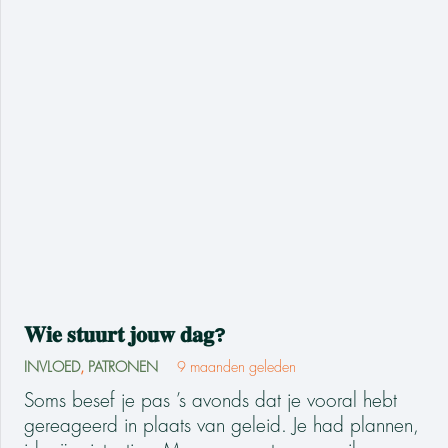
𝐖𝐢𝐞 𝐬𝐭𝐮𝐮𝐫𝐭 𝐣𝐨𝐮𝐰 𝐝𝐚𝐠?
INVLOED
,
PATRONEN
9 maanden geleden
Soms besef je pas ’s avonds dat je vooral hebt
gereageerd in plaats van geleid. Je had plannen,