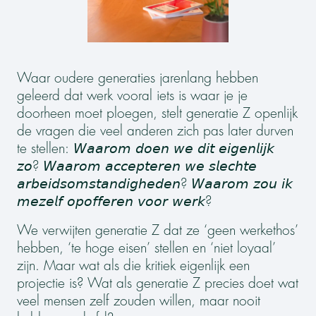
Waar oudere generaties jarenlang hebben
geleerd dat werk vooral iets is waar je je
doorheen moet ploegen, stelt generatie Z openlijk
de vragen die veel anderen zich pas later durven
te stellen: 𝘞𝘢𝘢𝘳𝘰𝘮 𝘥𝘰𝘦𝘯 𝘸𝘦 𝘥𝘪𝘵 𝘦𝘪𝘨𝘦𝘯𝘭𝘪𝘫𝘬
𝘻𝘰? 𝘞𝘢𝘢𝘳𝘰𝘮 𝘢𝘤𝘤𝘦𝘱𝘵𝘦𝘳𝘦𝘯 𝘸𝘦 𝘴𝘭𝘦𝘤𝘩𝘵𝘦
𝘢𝘳𝘣𝘦𝘪𝘥𝘴𝘰𝘮𝘴𝘵𝘢𝘯𝘥𝘪𝘨𝘩𝘦𝘥𝘦𝘯? 𝘞𝘢𝘢𝘳𝘰𝘮 𝘻𝘰𝘶 𝘪𝘬
𝘮𝘦𝘻𝘦𝘭𝘧 𝘰𝘱𝘰𝘧𝘧𝘦𝘳𝘦𝘯 𝘷𝘰𝘰𝘳 𝘸𝘦𝘳𝘬?
We verwijten generatie Z dat ze ‘geen werkethos’
hebben, ‘te hoge eisen’ stellen en ‘niet loyaal’
zijn. Maar wat als die kritiek eigenlijk een
projectie is? Wat als generatie Z precies doet wat
veel mensen zelf zouden willen, maar nooit