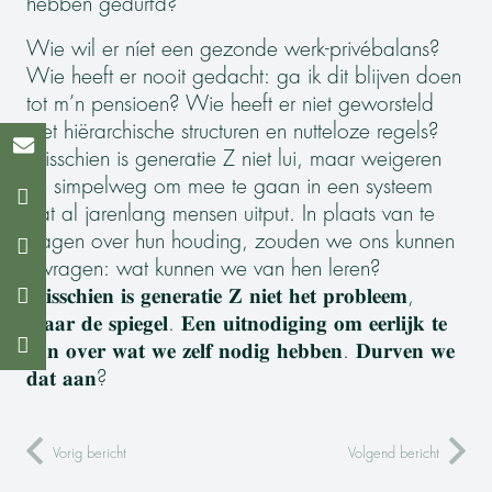
hebben gedurfd?
Wie wil er níet een gezonde werk-privébalans?
Wie heeft er nooit gedacht: ga ik dit blijven doen
tot m’n pensioen? Wie heeft er niet geworsteld
met hiërarchische structuren en nutteloze regels?
Misschien is generatie Z niet lui, maar weigeren
ze simpelweg om mee te gaan in een systeem
dat al jarenlang mensen uitput. In plaats van te
klagen over hun houding, zouden we ons kunnen
afvragen: wat kunnen we van hen leren?
𝐌𝐢𝐬𝐬𝐜𝐡𝐢𝐞𝐧 𝐢𝐬 𝐠𝐞𝐧𝐞𝐫𝐚𝐭𝐢𝐞 𝐙 𝐧𝐢𝐞𝐭 𝐡𝐞𝐭 𝐩𝐫𝐨𝐛𝐥𝐞𝐞𝐦,
𝐦𝐚𝐚𝐫 𝐝𝐞 𝐬𝐩𝐢𝐞𝐠𝐞𝐥. 𝐄𝐞𝐧 𝐮𝐢𝐭𝐧𝐨𝐝𝐢𝐠𝐢𝐧𝐠 𝐨𝐦 𝐞𝐞𝐫𝐥𝐢𝐣𝐤 𝐭𝐞
𝐳𝐢𝐣𝐧 𝐨𝐯𝐞𝐫 𝐰𝐚𝐭 𝐰𝐞 𝐳𝐞𝐥𝐟 𝐧𝐨𝐝𝐢𝐠 𝐡𝐞𝐛𝐛𝐞𝐧. 𝐃𝐮𝐫𝐯𝐞𝐧 𝐰𝐞
𝐝𝐚𝐭 𝐚𝐚𝐧?
Vorig bericht
Volgend bericht