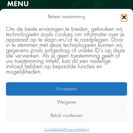
MENU
Home
Beheer toestemming
Aanbod
WaarKijken
Om de beste ervaringen te bieden, gebruiken wij
Over Kontext
technologieën zoals cookies om informatie over je
Blogs
apparaat op te slaan en/of te raadplegen. Door
Contact
in te stemmen met deze technologieën kunnen wij
gegevens zoals surfgedrag of unieke ID's op deze
CONTACT
site verwerken. Als je geen toestemming geeft of
uw toestemming intrekt, kan dit een nadelige
+31 (0)6 1152 9953
invloed hebben op bepaalde functies en
mogelijkheden.
linde.geenen@kontextconsultancy.nl
BTW: NL860903035B01
KvK: 77107705
Accepteren
Algemene Voorwaarden
Privacyverklaring
Weigeren
©
2026
, all rights reserved by Kontext Consultancy –
Bekijk voorkeuren
Pictures by
Astrid Buys Fotografie -
Webdesign by
Cookiebeleid
Privacyverklaring
Atelier Feast -
Website by Charlotte