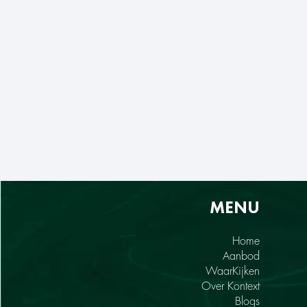
MENU
Home
Aanbod
WaarKijken
Over Kontext
Blogs