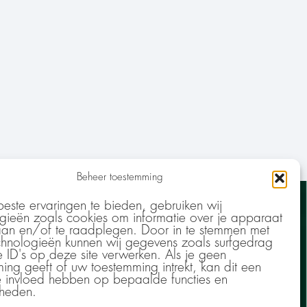
Beheer toestemming
CONTACT
ste ervaringen te bieden, gebruiken wij
gieën zoals cookies om informatie over je apparaat
aan en/of te raadplegen. Door in te stemmen met
hnologieën kunnen wij gegevens zoals surfgedrag
+31 (0)6 1152 9953
e ID's op deze site verwerken. Als je geen
linde.geenen@kontextconsultancy.nl
ing geeft of uw toestemming intrekt, kan dit een
BTW: NL860903035B01
e invloed hebben op bepaalde functies en
kheden.
KvK: 77107705