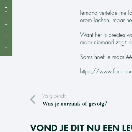
Iemand vertelde me laatst 
erom lachen, maar he
Want het is precies w
maar niemand zegt: dit
Soms hoef je maar één vraag 
https://www.face
Vorig bericht
𝐖𝐚𝐬 𝐣𝐞 𝐨𝐨𝐫𝐳𝐚𝐚𝐤 𝐨𝐟 𝐠𝐞𝐯𝐨𝐥𝐠?
VOND JE DIT NU EEN LE