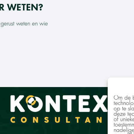
ER WETEN?
j gerust weten en wie
Om de be
technolo
op te sl
deze tec
of uniek
toestemm
nadelig