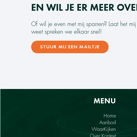
EN WIL JE ER MEER OV
Of wil je even met mij sparren? Laat het mi
weet spreken we elkaar snel!
STUUR MIJ EEN MAILTJE
MENU
Home
Aanbod
WaarKijken
Over Kontext