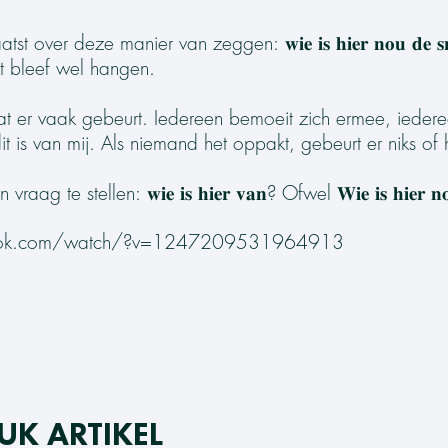
over deze manier van zeggen: 𝐰𝐢𝐞 𝐢𝐬 𝐡𝐢𝐞𝐫 𝐧𝐨𝐮 𝐝𝐞 𝐬𝐧
t bleef wel hangen.
at er vaak gebeurt. Iedereen bemoeit zich ermee, iedere
 is van mij. Als niemand het oppakt, gebeurt er niks of h
te stellen: 𝐰𝐢𝐞 𝐢𝐬 𝐡𝐢𝐞𝐫 𝐯𝐚𝐧? Ofwel 𝐖𝐢𝐞 𝐢𝐬 𝐡𝐢𝐞𝐫 𝐧𝐨𝐮
book.com/watch/?v=1247209531964913
UK ARTIKEL