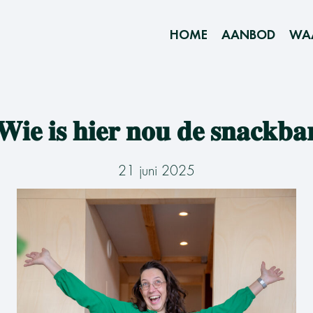
HOME
AANBOD
WA
𝐖𝐢𝐞 𝐢𝐬 𝐡𝐢𝐞𝐫 𝐧𝐨𝐮 𝐝𝐞 𝐬𝐧𝐚𝐜𝐤𝐛𝐚
21 juni 2025