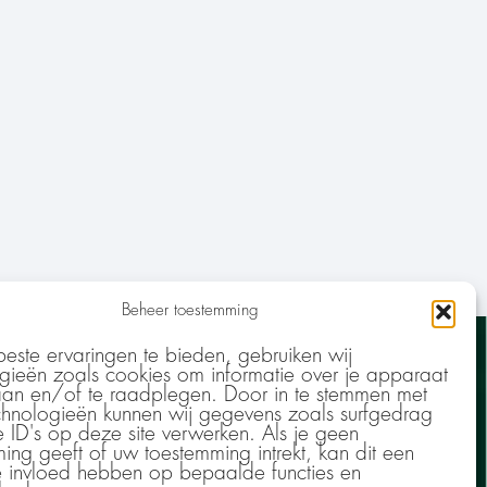
Beheer toestemming
CONTACT
ste ervaringen te bieden, gebruiken wij
gieën zoals cookies om informatie over je apparaat
aan en/of te raadplegen. Door in te stemmen met
hnologieën kunnen wij gegevens zoals surfgedrag
+31 (0)6 1152 9953
e ID's op deze site verwerken. Als je geen
linde.geenen@kontextconsultancy.nl
ing geeft of uw toestemming intrekt, kan dit een
BTW: NL860903035B01
e invloed hebben op bepaalde functies en