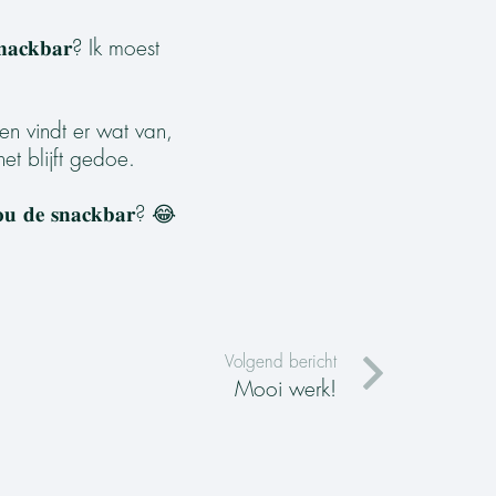
𝐚𝐜𝐤𝐛𝐚𝐫? Ik moest
en vindt er wat van,
et blijft gedoe.
 𝐝𝐞 𝐬𝐧𝐚𝐜𝐤𝐛𝐚𝐫? 😂
Volgend bericht
Mooi werk!